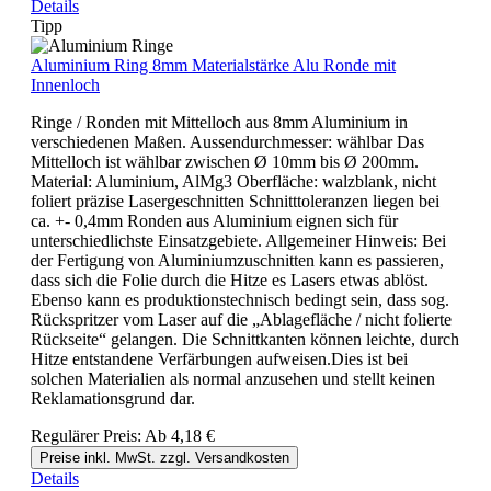
Details
Tipp
Aluminium Ring 8mm Materialstärke Alu Ronde mit
Innenloch
Ringe / Ronden mit Mittelloch aus 8mm Aluminium in
verschiedenen Maßen. Aussendurchmesser: wählbar Das
Mittelloch ist wählbar zwischen Ø 10mm bis Ø 200mm.
Material: Aluminium, AlMg3 Oberfläche: walzblank, nicht
foliert präzise Lasergeschnitten Schnitttoleranzen liegen bei
ca. +- 0,4mm Ronden aus Aluminium eignen sich für
unterschiedlichste Einsatzgebiete. Allgemeiner Hinweis: Bei
der Fertigung von Aluminiumzuschnitten kann es passieren,
dass sich die Folie durch die Hitze es Lasers etwas ablöst.
Ebenso kann es produktionstechnisch bedingt sein, dass sog.
Rückspritzer vom Laser auf die „Ablagefläche / nicht folierte
Rückseite“ gelangen. Die Schnittkanten können leichte, durch
Hitze entstandene Verfärbungen aufweisen.Dies ist bei
solchen Materialien als normal anzusehen und stellt keinen
Reklamationsgrund dar.
Regulärer Preis:
Ab
4,18 €
Preise inkl. MwSt. zzgl. Versandkosten
Details