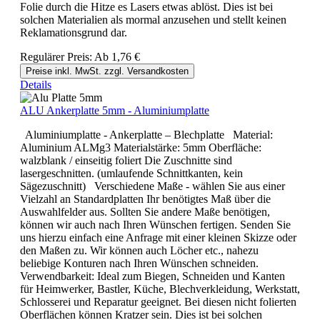
Folie durch die Hitze es Lasers etwas ablöst. Dies ist bei
solchen Materialien als mormal anzusehen und stellt keinen
Reklamationsgrund dar.
Regulärer Preis:
Ab
1,76 €
Preise inkl. MwSt. zzgl. Versandkosten
Details
ALU Ankerplatte 5mm - Aluminiumplatte
Aluminiumplatte - Ankerplatte – Blechplatte Material:
Aluminium ALMg3 Materialstärke: 5mm Oberfläche:
walzblank / einseitig foliert Die Zuschnitte sind
lasergeschnitten. (umlaufende Schnittkanten, kein
Sägezuschnitt) Verschiedene Maße - wählen Sie aus einer
Vielzahl an Standardplatten Ihr benötigtes Maß über die
Auswahlfelder aus. Sollten Sie andere Maße benötigen,
können wir auch nach Ihren Wünschen fertigen. Senden Sie
uns hierzu einfach eine Anfrage mit einer kleinen Skizze oder
den Maßen zu. Wir können auch Löcher etc., nahezu
beliebige Konturen nach Ihren Wünschen schneiden.
Verwendbarkeit: Ideal zum Biegen, Schneiden und Kanten
für Heimwerker, Bastler, Küche, Blechverkleidung, Werkstatt,
Schlosserei und Reparatur geeignet. Bei diesen nicht folierten
Oberflächen können Kratzer sein. Dies ist bei solchen