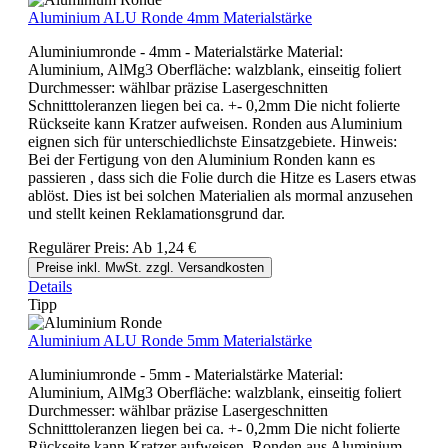
Aluminium ALU Ronde 4mm Materialstärke
Aluminiumronde - 4mm - Materialstärke Material:
Aluminium, AlMg3 Oberfläche: walzblank, einseitig foliert
Durchmesser: wählbar präzise Lasergeschnitten
Schnitttoleranzen liegen bei ca. +- 0,2mm Die nicht folierte
Rückseite kann Kratzer aufweisen. Ronden aus Aluminium
eignen sich für unterschiedlichste Einsatzgebiete. Hinweis:
Bei der Fertigung von den Aluminium Ronden kann es
passieren , dass sich die Folie durch die Hitze es Lasers etwas
ablöst. Dies ist bei solchen Materialien als mormal anzusehen
und stellt keinen Reklamationsgrund dar.
Regulärer Preis:
Ab
1,24 €
Preise inkl. MwSt. zzgl. Versandkosten
Details
Tipp
Aluminium ALU Ronde 5mm Materialstärke
Aluminiumronde - 5mm - Materialstärke Material:
Aluminium, AlMg3 Oberfläche: walzblank, einseitig foliert
Durchmesser: wählbar präzise Lasergeschnitten
Schnitttoleranzen liegen bei ca. +- 0,2mm Die nicht folierte
Rückseite kann Kratzer aufweisen. Ronden aus Aluminium