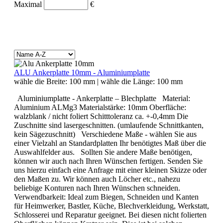
Maximal
€
ALU Ankerplatte 10mm - Aluminiumplatte
wähle die Breite:
100 mm
|
wähle die Länge:
100 mm
Aluminiumplatte - Ankerplatte – Blechplatte Material:
Aluminium ALMg3 Materialstärke: 10mm Oberfläche:
walzblank / nicht foliert Schitttoleranz ca. +-0,4mm Die
Zuschnitte sind lasergeschnitten. (umlaufende Schnittkanten,
kein Sägezuschnitt) Verschiedene Maße - wählen Sie aus
einer Vielzahl an Standardplatten Ihr benötigtes Maß über die
Auswahlfelder aus. Sollten Sie andere Maße benötigen,
können wir auch nach Ihren Wünschen fertigen. Senden Sie
uns hierzu einfach eine Anfrage mit einer kleinen Skizze oder
den Maßen zu. Wir können auch Löcher etc., nahezu
beliebige Konturen nach Ihren Wünschen schneiden.
Verwendbarkeit: Ideal zum Biegen, Schneiden und Kanten
für Heimwerker, Bastler, Küche, Blechverkleidung, Werkstatt,
Schlosserei und Reparatur geeignet. Bei diesen nicht folierten