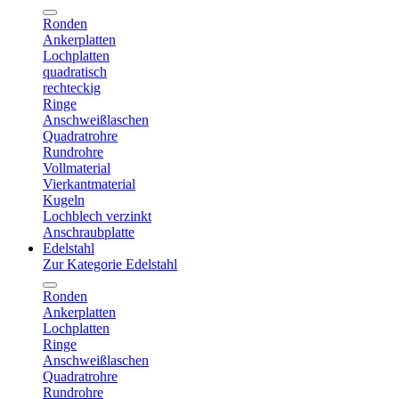
Ronden
Ankerplatten
Lochplatten
quadratisch
rechteckig
Ringe
Anschweißlaschen
Quadratrohre
Rundrohre
Vollmaterial
Vierkantmaterial
Kugeln
Lochblech verzinkt
Anschraubplatte
Edelstahl
Zur Kategorie Edelstahl
Ronden
Ankerplatten
Lochplatten
Ringe
Anschweißlaschen
Quadratrohre
Rundrohre