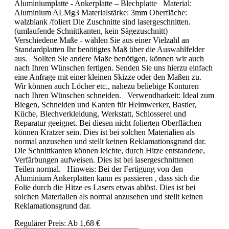
Aluminiumplatte - Ankerplatte – Blechplatte Material:
Aluminium ALMg3 Materialstärke: 3mm Oberfläche:
walzblank /foliert Die Zuschnitte sind lasergeschnitten.
(umlaufende Schnittkanten, kein Sägezuschnitt)
Verschiedene Maße - wählen Sie aus einer Vielzahl an
Standardplatten Ihr benötigtes Maß über die Auswahlfelder
aus. Sollten Sie andere Maße benötigen, können wir auch
nach Ihren Wünschen fertigen. Senden Sie uns hierzu einfach
eine Anfrage mit einer kleinen Skizze oder den Maßen zu.
Wir können auch Löcher etc., nahezu beliebige Konturen
nach Ihren Wünschen schneiden. Verwendbarkeit: Ideal zum
Biegen, Schneiden und Kanten für Heimwerker, Bastler,
Küche, Blechverkleidung, Werkstatt, Schlosserei und
Reparatur geeignet. Bei diesen nicht folierten Oberflächen
können Kratzer sein. Dies ist bei solchen Materialien als
normal anzusehen und stellt keinen Reklamationsgrund dar.
Die Schnittkanten können leichte, durch Hitze entstandene,
Verfärbungen aufweisen. Dies ist bei lasergeschnittenen
Teilen normal. Hinweis: Bei der Fertigung von den
Aluminium Ankerplatten kann es passieren , dass sich die
Folie durch die Hitze es Lasers etwas ablöst. Dies ist bei
solchen Materialien als normal anzusehen und stellt keinen
Reklamationsgrund dar.
Regulärer Preis:
Ab
1,68 €