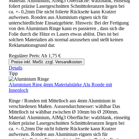
Material: Aluminium, AlMg3 Oberfläche: walzblank, einseitig
foliert präzise Lasergeschnitten Schnitttoleranzen liegen bei
ca. +- 0,2mm Die nicht folierte Rückseite kann Kratzer
aufweisen. Ronden aus Aluminium eignen sich für
unterschiedlichste Einsatzgebiete. Hinweis: Bei der Fertigung
von den Aluminium Ringe kann es passieren , dass sich die
Folie durch die Hitze es Lasers etwas ablöst. Dies ist bei
solchen Materialien als normal anzusehen und stellt keinen
Reklamationsgrund dar.
Regulärer Preis:
Ab
1,75 €
Preise inkl. MwSt. zzgl. Versandkosten
Details
Tipp
Aluminium Ring 4mm Materialstärke Alu Ronde mit
Innenloch
Ringe / Ronden mit Mittelloch aus 4mm Aluminium in
verschiedenen Maßen. Aussendurchmesser: wählbar Das
Mittelloch ist wählbar zwischen Ø 10mm bis Ø 200mm.
Material: Aluminium, AlMg3 Oberfläche: walzblank, einseitig
foliert präzise Lasergeschnitten Schnitttoleranzen liegen bei
ca. +- 0,2mm Die nicht folierte Rückseite kann Kratzer
aufweisen. Ronden aus Aluminium eignen sich für