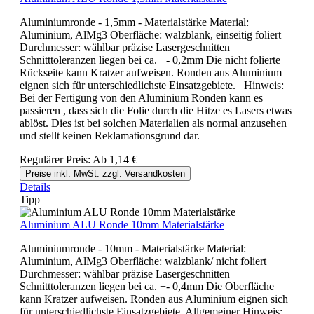
Aluminiumronde - 1,5mm - Materialstärke Material:
Aluminium, AlMg3 Oberfläche: walzblank, einseitig foliert
Durchmesser: wählbar präzise Lasergeschnitten
Schnitttoleranzen liegen bei ca. +- 0,2mm Die nicht folierte
Rückseite kann Kratzer aufweisen. Ronden aus Aluminium
eignen sich für unterschiedlichste Einsatzgebiete. Hinweis:
Bei der Fertigung von den Aluminium Ronden kann es
passieren , dass sich die Folie durch die Hitze es Lasers etwas
ablöst. Dies ist bei solchen Materialien als normal anzusehen
und stellt keinen Reklamationsgrund dar.
Regulärer Preis:
Ab
1,14 €
Preise inkl. MwSt. zzgl. Versandkosten
Details
Tipp
Aluminium ALU Ronde 10mm Materialstärke
Aluminiumronde - 10mm - Materialstärke Material:
Aluminium, AlMg3 Oberfläche: walzblank/ nicht foliert
Durchmesser: wählbar präzise Lasergeschnitten
Schnitttoleranzen liegen bei ca. +- 0,4mm Die Oberfläche
kann Kratzer aufweisen. Ronden aus Aluminium eignen sich
für unterschiedlichste Einsatzgebiete. Allgemeiner Hinweis: