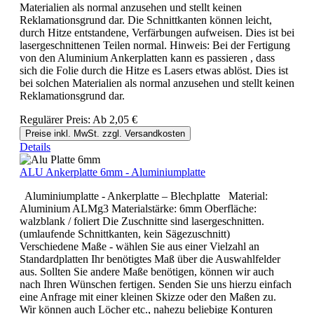
Materialien als normal anzusehen und stellt keinen
Reklamationsgrund dar. Die Schnittkanten können leicht,
durch Hitze entstandene, Verfärbungen aufweisen. Dies ist bei
lasergeschnittenen Teilen normal. Hinweis: Bei der Fertigung
von den Aluminium Ankerplatten kann es passieren , dass
sich die Folie durch die Hitze es Lasers etwas ablöst. Dies ist
bei solchen Materialien als normal anzusehen und stellt keinen
Reklamationsgrund dar.
Regulärer Preis:
Ab
2,05 €
Preise inkl. MwSt. zzgl. Versandkosten
Details
ALU Ankerplatte 6mm - Aluminiumplatte
Aluminiumplatte - Ankerplatte – Blechplatte Material:
Aluminium ALMg3 Materialstärke: 6mm Oberfläche:
walzblank / foliert Die Zuschnitte sind lasergeschnitten.
(umlaufende Schnittkanten, kein Sägezuschnitt)
Verschiedene Maße - wählen Sie aus einer Vielzahl an
Standardplatten Ihr benötigtes Maß über die Auswahlfelder
aus. Sollten Sie andere Maße benötigen, können wir auch
nach Ihren Wünschen fertigen. Senden Sie uns hierzu einfach
eine Anfrage mit einer kleinen Skizze oder den Maßen zu.
Wir können auch Löcher etc., nahezu beliebige Konturen