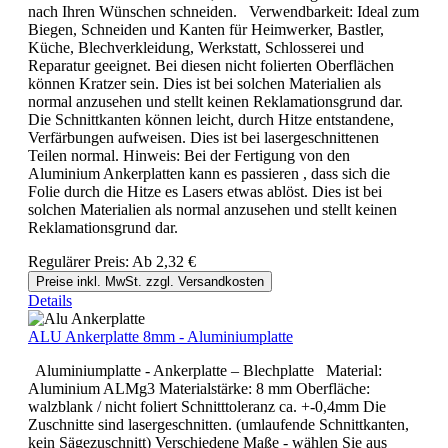
nach Ihren Wünschen schneiden. Verwendbarkeit: Ideal zum
Biegen, Schneiden und Kanten für Heimwerker, Bastler,
Küche, Blechverkleidung, Werkstatt, Schlosserei und
Reparatur geeignet. Bei diesen nicht folierten Oberflächen
können Kratzer sein. Dies ist bei solchen Materialien als
normal anzusehen und stellt keinen Reklamationsgrund dar.
Die Schnittkanten können leicht, durch Hitze entstandene,
Verfärbungen aufweisen. Dies ist bei lasergeschnittenen
Teilen normal. Hinweis: Bei der Fertigung von den
Aluminium Ankerplatten kann es passieren , dass sich die
Folie durch die Hitze es Lasers etwas ablöst. Dies ist bei
solchen Materialien als normal anzusehen und stellt keinen
Reklamationsgrund dar.
Regulärer Preis:
Ab
2,32 €
Preise inkl. MwSt. zzgl. Versandkosten
Details
ALU Ankerplatte 8mm - Aluminiumplatte
Aluminiumplatte - Ankerplatte – Blechplatte Material:
Aluminium ALMg3 Materialstärke: 8 mm Oberfläche:
walzblank / nicht foliert Schnitttoleranz ca. +-0,4mm Die
Zuschnitte sind lasergeschnitten. (umlaufende Schnittkanten,
kein Sägezuschnitt) Verschiedene Maße - wählen Sie aus