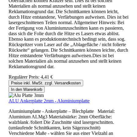
Oberflächen können Kratzer sein. Dies ist bei solchen
Materialien als normal anzusehen und stellt keinen
Reklamationsgrund dar. Die Schnittkanten können leicht,
durch Hitze entstandene, Verfärbungen aufweisen. Dies ist bei
lasergeschnittenen Teilen normal. Allgemeiner Hinweis: Bei
der Fertigung von Aluminiumzuschnitten kann es passieren,
dass sich die Folie durch die Hitze es Lasers etwas ablöst.
Ebenso kann es produktionstechnisch bedingt sein, dass sog.
Rückspritzer vom Laser auf die „Ablagefläche / nicht folierte
Rückseite“ gelangen. Die Schnittkanten können leichte, durch
Hitze entstandene Verfärbungen aufweisen.Dies ist bei
solchen Materialien als normal anzusehen und stellt keinen
Reklamationsgrund dar.
Regulärer Preis:
4,41 €
Preise inkl. MwSt. zzgl. Versandkosten
In den Warenkorb
ALU Ankerplatte 2mm - Aluminiumplatte
Aluminiumplatte - Ankerplatte – Blechplatte Material:
Aluminium ALMg3 Materialstärke: 2mm Oberfläche:
walzblank /foliert Die Zuschnitte sind lasergeschnitten.
(umlaufende Schnittkanten, kein Sägezuschnitt)
Verschiedene Maße - wählen Sie aus einer Vielzahl an