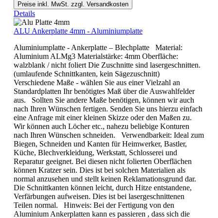
Preise inkl. MwSt. zzgl. Versandkosten
Details
ALU Ankerplatte 4mm - Aluminiumplatte
Aluminiumplatte - Ankerplatte – Blechplatte Material:
Aluminium ALMg3 Materialstärke: 4mm Oberfläche:
walzblank / nicht foliert Die Zuschnitte sind lasergeschnitten.
(umlaufende Schnittkanten, kein Sägezuschnitt)
Verschiedene Maße - wählen Sie aus einer Vielzahl an
Standardplatten Ihr benötigtes Maß über die Auswahlfelder
aus. Sollten Sie andere Maße benötigen, können wir auch
nach Ihren Wünschen fertigen. Senden Sie uns hierzu einfach
eine Anfrage mit einer kleinen Skizze oder den Maßen zu.
Wir können auch Löcher etc., nahezu beliebige Konturen
nach Ihren Wünschen schneiden. Verwendbarkeit: Ideal zum
Biegen, Schneiden und Kanten für Heimwerker, Bastler,
Küche, Blechverkleidung, Werkstatt, Schlosserei und
Reparatur geeignet. Bei diesen nicht folierten Oberflächen
können Kratzer sein. Dies ist bei solchen Materialien als
normal anzusehen und stellt keinen Reklamationsgrund dar.
Die Schnittkanten können leicht, durch Hitze entstandene,
Verfärbungen aufweisen. Dies ist bei lasergeschnittenen
Teilen normal. Hinweis: Bei der Fertigung von den
Aluminium Ankerplatten kann es passieren , dass sich die